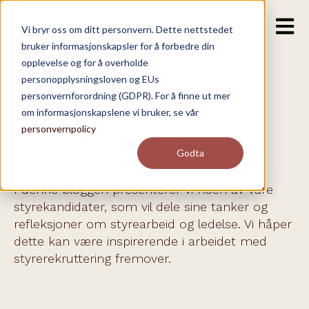
Open m
Vi bryr oss om ditt personvern. Dette nettstedet
bruker informasjonskapsler for å forbedre din
opplevelse og for å overholde
personopplysningsloven og EUs
personvernforordning (GDPR). For å finne ut mer
om informasjonskapslene vi bruker, se vår
På Skuten
personvernpolicy
Godta
I denne bloggen presenterer vi noen av våre
styrekandidater, som vil dele sine tanker og
refleksjoner om styrearbeid og ledelse. Vi håper
dette kan være inspirerende i arbeidet med
styrerekruttering fremover.