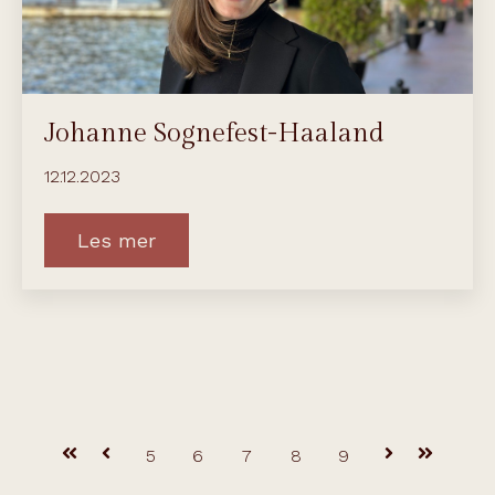
Johanne Sognefest-Haaland
12.12.2023
Les mer
Første
Forrige
5
6
7
8
9
Neste
Siste