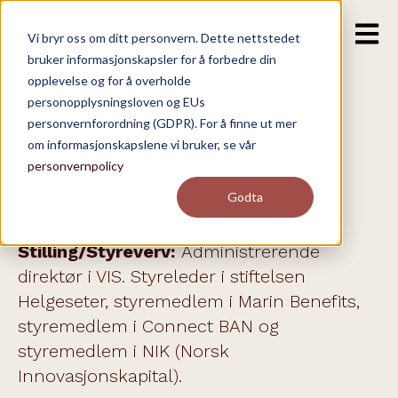
Open m
Vi bryr oss om ditt personvern. Dette nettstedet
bruker informasjonskapsler for å forbedre din
opplevelse og for å overholde
personopplysningsloven og EUs
Andre på skuten
personvernforordning (GDPR). For å finne ut mer
om informasjonskapslene vi bruker, se vår
Stine Fiksdal
personvernpolicy
27. mars 2024,
2 min. lesing
Godta
Stilling/Styreverv:
Administrerende
direktør i VIS. Styreleder i stiftelsen
Helgeseter, styremedlem i Marin Benefits,
styremedlem i Connect BAN og
styremedlem i NIK (Norsk
Innovasjonskapital).