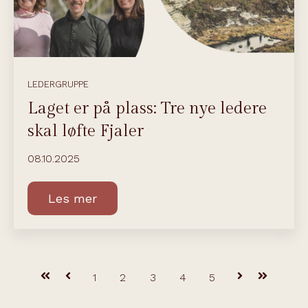
LEDERGRUPPE
Laget er på plass: Tre nye ledere
skal løfte Fjaler
08.10.2025
Les mer
Første
Forrige
1
2
3
4
5
Neste
Siste