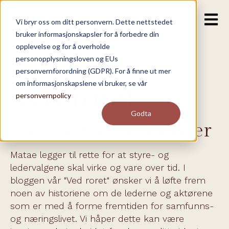
Open m
Vi bryr oss om ditt personvern. Dette nettstedet
bruker informasjonskapsler for å forbedre din
opplevelse og for å overholde
personopplysningsloven og EUs
personvernforordning (GDPR). For å finne ut mer
om informasjonskapslene vi bruker, se vår
Ved roret
personvernpolicy
Godta
Noen av våre referanser
Matae legger til rette for at styre- og
ledervalgene skal virke og vare over tid. I
bloggen vår "Ved roret" ønsker vi å løfte frem
noen av historiene om de lederne og aktørene
som er med å forme fremtiden for samfunns-
og næringslivet. Vi håper dette kan være